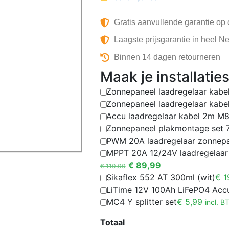
Gratis aanvullende garantie op
Laagste prijsgarantie in heel N
Binnen 14 dagen retourneren
Maak je installatie
Zonnepaneel laadregelaar kabe
Zonnepaneel laadregelaar kabe
Accu laadregelaar kabel 2m M
Zonnepaneel plakmontage set 7
PWM 20A laadregelaar zonnep
MPPT 20A 12/24V laadregelaar
€
89,99
€
110,00
Sikaflex 552 AT 300ml (wit)
€
1
LiTime 12V 100Ah LiFePO4 Acc
MC4 Y splitter set
€
5,99
incl. 
Totaal