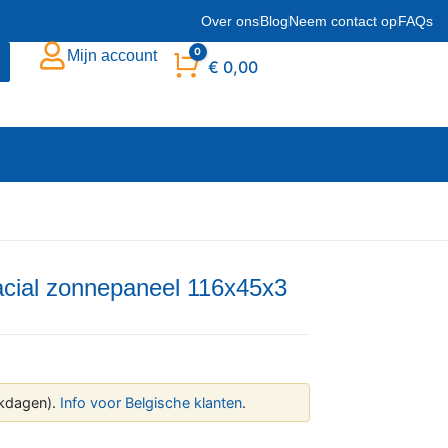
Over ons
Blog
Neem contact op
FAQs
0
Mijn account
Winkelwagen
€
0,00
ial zonnepaneel 116x45x3
kdagen).
Info voor Belgische klanten
.