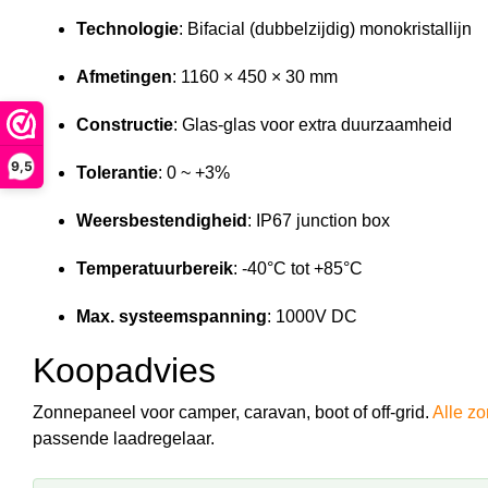
Technologie
: Bifacial (dubbelzijdig) monokristallijn
Afmetingen
: 1160 × 450 × 30 mm
Constructie
: Glas-glas voor extra duurzaamheid
9,5
Tolerantie
: 0 ~ +3%
Weersbestendigheid
: IP67 junction box
Temperatuurbereik
: -40°C tot +85°C
Max. systeemspanning
: 1000V DC
Koopadvies
Zonnepaneel voor camper, caravan, boot of off-grid.
Alle z
passende laadregelaar.