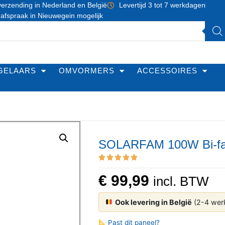
erzending in Nederland en België
Levertijd 3 tot 7 werkdagen
 afspraak in Nieuwegein mogelijk
GELAARS
OMVORMERS
ACCESSOIRES
SOLARFAM 100W Bi-fac
€
99,99
incl. BTW
Ook levering in België
(2-4 wer
Past dit paneel?