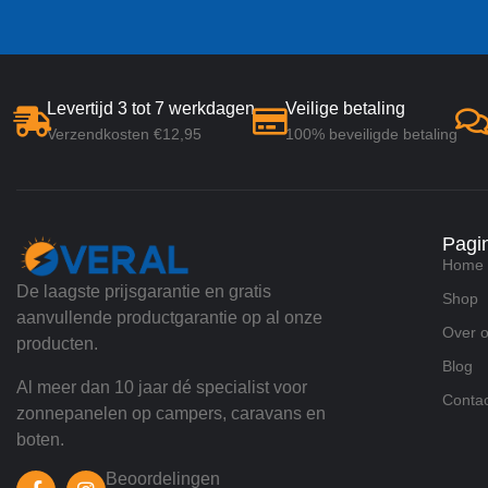
Levertijd 3 tot 7 werkdagen
Veilige betaling
Verzendkosten €12,95
100% beveiligde betaling
Pagi
Home
De laagste prijsgarantie en gratis
Shop
aanvullende productgarantie op al onze
Over 
producten.
Blog
Al meer dan 10 jaar dé specialist voor
Contac
zonnepanelen op campers, caravans en
boten.
Beoordelingen