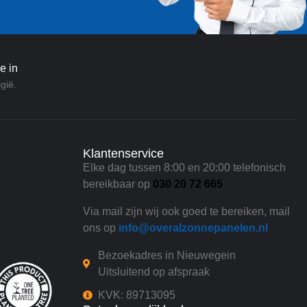
e in
gië.
Klantenservice
Elke dag tussen 8:00 en 20:00 telefonisch
bereikbaar op
030 20 72 665
Via mail zijn wij ook goed te bereiken, mail
ons op
info@overalzonnepanelen.nl
Bezoekadres in Nieuwegein
Uitsluitend op afspraak
KVK: 89713095