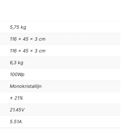
5,75 kg
116 × 45 × 3 cm
116 x 45 x 3 cm
6,3 kg
100Wp
Monokristallijn
± 21%
21.45V
5.51A