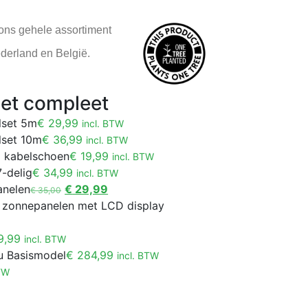
 ons gehele assortiment
ederland en België.
set compleet
lset 5m
€
29,99
incl. BTW
lset 10m
€
36,99
incl. BTW
8 kabelschoen
€
19,99
incl. BTW
-delig
€
34,99
incl. BTW
anelen
€
29,99
€
35,00
 zonnepanelen met LCD display
9,99
incl. BTW
u Basismodel
€
284,99
incl. BTW
BTW