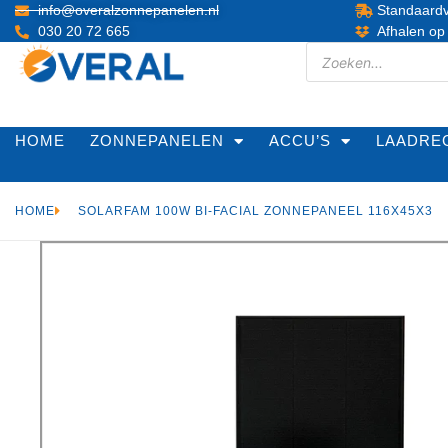
info@overalzonnepanelen.nl
Standaardv
030 20 72 665
Afhalen op
HOME
ZONNEPANELEN
ACCU’S
LAADRE
HOME
SOLARFAM 100W BI-FACIAL ZONNEPANEEL 116X45X3