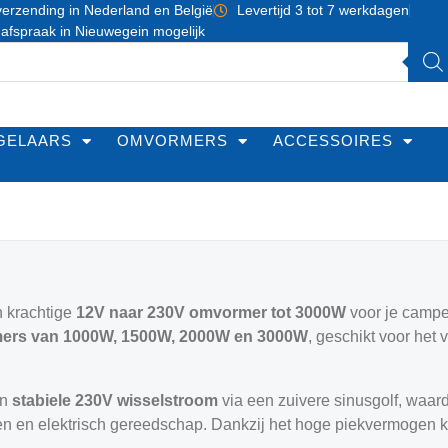
erzending in Nederland en België
Levertijd 3 tot 7 werkdagen
 afspraak in Nieuwegein mogelijk
GELAARS
OMVORMERS
ACCESSOIRES
n krachtige
12V naar 230V omvormer tot 3000W
voor je camper
ers van 1000W, 1500W, 2000W en 3000W
, geschikt voor het
en
stabiele 230V wisselstroom
via een zuivere sinusgolf, waard
n en elektrisch gereedschap. Dankzij het hoge piekvermogen k