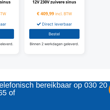
 sinus
12V 230V zuivere sinus
€
409,99
 BTW
incl. BTW
baar
Direct leverbaar
Bestel
eleverd.
Binnen 2 werkdagen geleverd.
elefonisch bereikbaar op 030 20
65 of