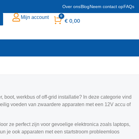
Over ons
Blog
Neem contact op
FAQs
0
Mijn account
Winkelwagen
€
0,00
, boot, werkbus of off-grid installatie? In deze categorie vind
 veilig voeden van zwaardere apparaten met een 12V accu of
oor ze perfect zijn voor gevoelige elektronica zoals laptops,
un je ook apparaten met een startstroom probleemloos