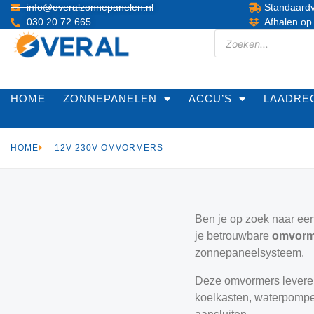
info@overalzonnepanelen.nl
Standaardv
030 20 72 665
Afhalen op
HOME
ZONNEPANELEN
ACCU’S
LAADRE
HOME
12V 230V OMVORMERS
Ben je op zoek naar ee
je betrouwbare
omvorm
zonnepaneelsysteem.
Deze omvormers lever
koelkasten, waterpompe