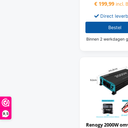
€
199,99
incl.
Direct lever
Bestel
Binnen 2 werkdagen g
9,5
Renogy 2000W om