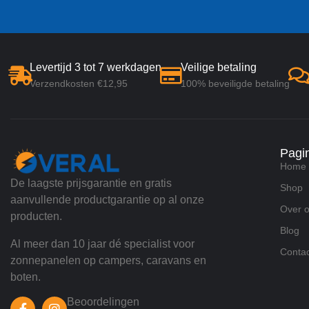
Levertijd 3 tot 7 werkdagen
Veilige betaling
Verzendkosten €12,95
100% beveiligde betaling
Pagi
Home
De laagste prijsgarantie en gratis
Shop
aanvullende productgarantie op al onze
Over 
producten.
Blog
Al meer dan 10 jaar dé specialist voor
Contac
zonnepanelen op campers, caravans en
boten.
Beoordelingen