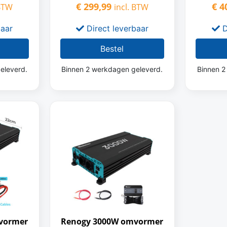
€
299,99
€
40
 BTW
incl. BTW
baar
Direct leverbaar
D
Bestel
eleverd.
Binnen 2 werkdagen geleverd.
Binnen 2
vormer
Renogy 3000W omvormer