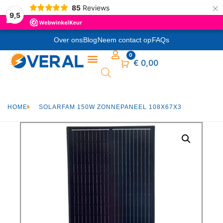
×
85
Reviews
9,5
Over ons
Blog
Neem contact op
FAQs
0
Winkelwagen
€
0,00
HOME
SOLARFAM 150W ZONNEPANEEL 108X67X3