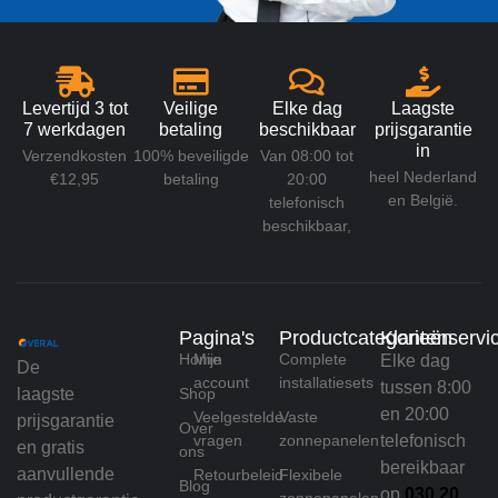
Levertijd 3 tot
Veilige
Elke dag
Laagste
7 werkdagen
betaling
beschikbaar
prijsgarantie
in
Verzendkosten
100% beveiligde
Van 08:00 tot
heel Nederland
€12,95
betaling
20:00
en België.
telefonisch
beschikbaar,
Pagina's
Productcategorieën
Klantenservi
Home
Mijn
Complete
Elke dag
De
account
installatiesets
tussen 8:00
laagste
Shop
en 20:00
Veelgestelde
Vaste
prijsgarantie
Over
vragen
zonnepanelen
telefonisch
en gratis
ons
bereikbaar
aanvullende
Retourbeleid
Flexibele
Blog
op
030 20
zonnepanelen