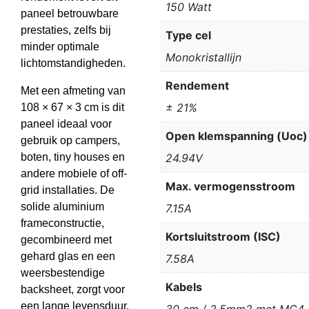
150 Watt
paneel betrouwbare
prestaties, zelfs bij
Type cel
minder optimale
Monokristallijn
lichtomstandigheden.
Rendement
Met een afmeting van
± 21%
108 × 67 × 3 cm is dit
paneel ideaal voor
Open klemspanning (Uoc)
gebruik op campers,
boten, tiny houses en
24.94V
andere mobiele of off-
Max. vermogensstroom
grid installaties. De
solide aluminium
7.15A
frameconstructie,
Kortsluitstroom (ISC)
gecombineerd met
gehard glas en een
7.58A
weersbestendige
Kabels
backsheet, zorgt voor
een lange levensduur,
30 cm / 2.5mm2 met MC4