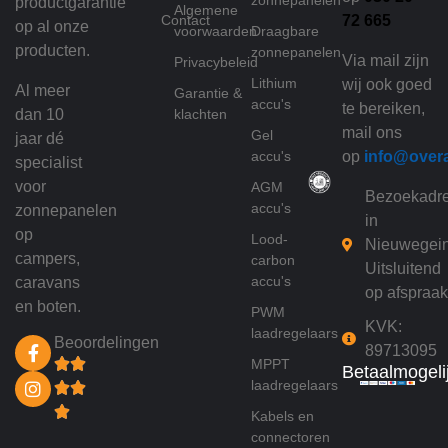
productgarantie
Algemene
Contact
72 665
op al onze
voorwaarden
Draagbare
producten.
zonnepanelen
Via mail zijn
Privacybeleid
Lithium
wij ook goed
Al meer
Garantie &
accu's
te bereiken,
dan 10
klachten
mail ons
Gel
jaar dé
accu's
op
info@over
specialist
voor
AGM
Bezoekadr
accu's
zonnepanelen
in
op
Lood-
Nieuwegei
campers,
carbon
Uitsluitend
accu's
caravans
op afspraak
en boten.
PWM
KVK:
laadregelaars
Beoordelingen
89713095
MPPT
Betaalmogeli
laadregelaars
Kabels en
connectoren