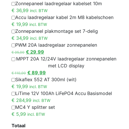
Zonnepaneel laadregelaar kabelset 10m
€
36,99
incl. BTW
Accu laadregelaar kabel 2m M8 kabelschoen
€
19,99
incl. BTW
Zonnepaneel plakmontage set 7-delig
€
34,99
incl. BTW
PWM 20A laadregelaar zonnepanelen
€
29,99
€
35,00
MPPT 20A 12/24V laadregelaar zonnepanelen
met LCD display
€
89,99
€
110,00
Sikaflex 552 AT 300ml (wit)
€
19,99
incl. BTW
LiTime 12V 100Ah LiFePO4 Accu Basismodel
€
284,99
incl. BTW
MC4 Y splitter set
€
5,99
incl. BTW
Totaal