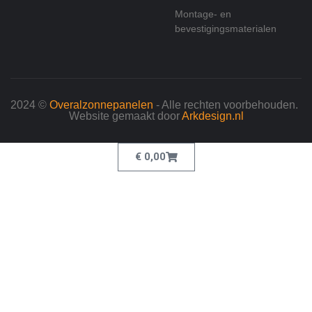
Montage- en
bevestigingsmaterialen
2024 ©
Overalzonnepanelen
- Alle rechten voorbehouden.
Website gemaakt door
Arkdesign.nl
€
0,00