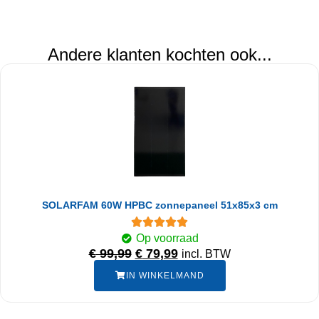
Andere klanten kochten ook...
SOLARFAM 60W HPBC zonnepaneel 51x85x3 cm
Op voorraad
€
99,99
€
79,99
incl. BTW
IN WINKELMAND