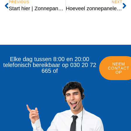
PREVIOUS
NEXT
Start hier | Zonnepanelen voor camper, boot, caravan & off-grid
Hoeveel zonnepanelen heb ik nodig? | Calculator voor camper, boot & off-grid
Elke dag tussen 8:00 en 20:00
telefonisch bereikbaar op 030 20 72
NEEM
CONTACT
665 of
OP