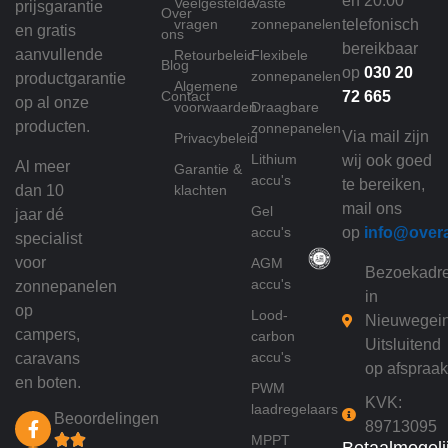
en 20:00
Veelgestelde
Vaste
prijsgarantie
Over
vragen
zonnepanelen
telefonisch
en gratis
ons
bereikbaar
aanvullende
Retourbeleid
Flexibele
Blog
op
030 20
zonnepanelen
productgarantie
Algemene
Contact
72 665
op al onze
voorwaarden
Draagbare
producten.
zonnepanelen
Via mail zijn
Privacybeleid
Lithium
wij ook goed
Al meer
Garantie &
accu's
te bereiken,
dan 10
klachten
mail ons
Gel
jaar dé
accu's
op
info@over
specialist
voor
AGM
Bezoekadr
accu's
zonnepanelen
in
op
Lood-
Nieuwegei
campers,
carbon
Uitsluitend
accu's
caravans
op afspraak
en boten.
PWM
KVK:
laadregelaars
Beoordelingen
89713095
MPPT