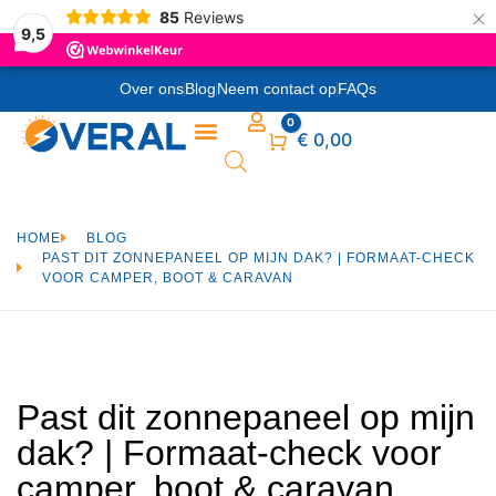
×
85
Reviews
9,5
Over ons
Blog
Neem contact op
FAQs
0
Winkelwagen
€
0,00
HOME
BLOG
PAST DIT ZONNEPANEEL OP MIJN DAK? | FORMAAT-CHECK
VOOR CAMPER, BOOT & CARAVAN
Past dit zonnepaneel op mijn
dak? | Formaat-check voor
camper, boot & caravan