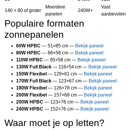
Meerdere
Vast
140 × 80 of groter
240W+
panelen
aanbevolen
Populaire formaten
zonnepanelen
60W HPBC
— 51×85 cm —
Bekijk paneel
80W HPBC
— 68×58 cm —
Bekijk paneel
110W HPBC
— 95×58 cm —
Bekijk paneel
130W Full Black
— 116×54 cm —
Bekijk paneel
150W Flexibel
— 129×61 cm —
Bekijk paneel
170W Full Black
— 123×67 cm —
Bekijk paneel
180W Flexibel
— 126×78 cm —
Bekijk paneel
200W Flexibel
— 157×68 cm —
Bekijk paneel
200W HPBC
— 123×76 cm —
Bekijk paneel
240W HPBC
— 152×76 cm —
Bekijk paneel
Waar moet je op letten?