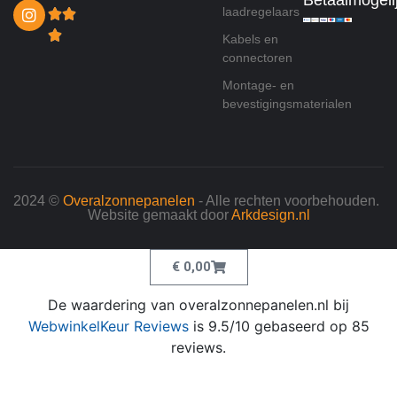
Betaalmogeli
laadregelaars
Kabels en
connectoren
Montage- en
bevestigingsmaterialen
2024 ©
Overalzonnepanelen
- Alle rechten voorbehouden.
Website gemaakt door
Arkdesign.nl
€
0,00
De waardering van overalzonnepanelen.nl bij
WebwinkelKeur Reviews
is 9.5/10 gebaseerd op 85
reviews.