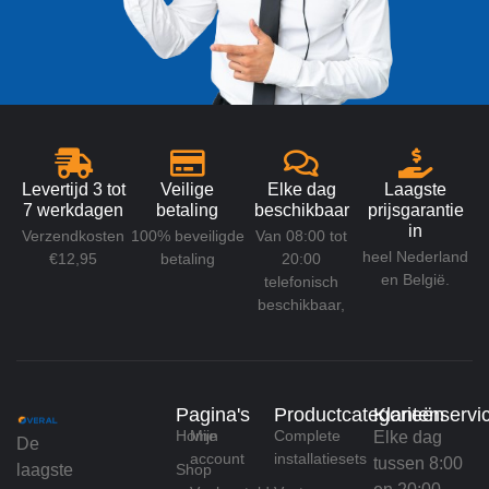
Levertijd 3 tot
Veilige
Elke dag
Laagste
7 werkdagen
betaling
beschikbaar
prijsgarantie
in
Verzendkosten
100% beveiligde
Van 08:00 tot
heel Nederland
€12,95
betaling
20:00
en België.
telefonisch
beschikbaar,
Pagina's
Productcategorieën
Klantenservi
Home
Mijn
Complete
Elke dag
De
account
installatiesets
tussen 8:00
laagste
Shop