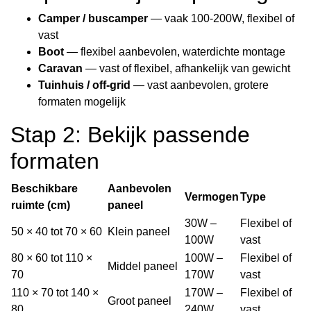
Camper / buscamper
— vaak 100-200W, flexibel of
vast
Boot
— flexibel aanbevolen, waterdichte montage
Caravan
— vast of flexibel, afhankelijk van gewicht
Tuinhuis / off-grid
— vast aanbevolen, grotere
formaten mogelijk
Stap 2: Bekijk passende
formaten
Beschikbare
Aanbevolen
Vermogen
Type
ruimte (cm)
paneel
30W –
Flexibel of
50 × 40 tot 70 × 60
Klein paneel
100W
vast
80 × 60 tot 110 ×
100W –
Flexibel of
Middel paneel
70
170W
vast
110 × 70 tot 140 ×
170W –
Flexibel of
Groot paneel
80
240W
vast