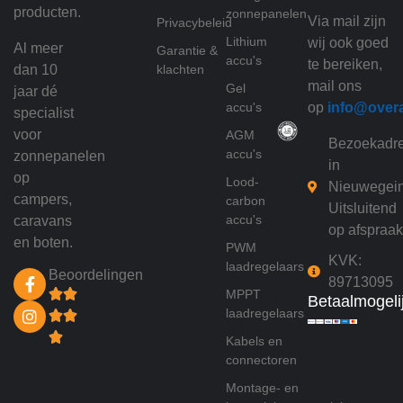
producten.
zonnepanelen
Via mail zijn
Privacybeleid
Lithium
wij ook goed
Al meer
Garantie &
accu's
te bereiken,
dan 10
klachten
mail ons
Gel
jaar dé
accu's
op
info@over
specialist
voor
AGM
Bezoekadr
accu's
zonnepanelen
in
op
Lood-
Nieuwegei
campers,
carbon
Uitsluitend
accu's
caravans
op afspraak
en boten.
PWM
KVK:
laadregelaars
Beoordelingen
89713095
MPPT
Betaalmogeli
laadregelaars
Kabels en
connectoren
Montage- en