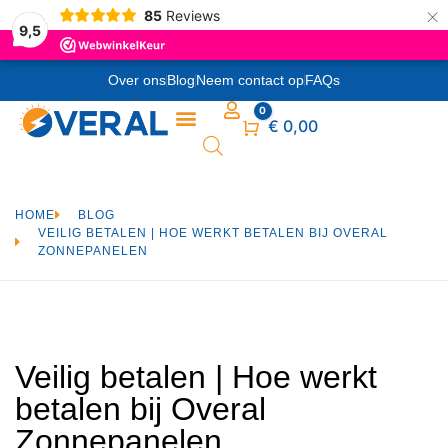
×
85
Reviews
9,5
Over ons
Blog
Neem contact op
FAQs
0
Winkelwagen
€
0,00
HOME
BLOG
VEILIG BETALEN | HOE WERKT BETALEN BIJ OVERAL
ZONNEPANELEN
Veilig betalen | Hoe werkt
betalen bij Overal
Zonnepanelen