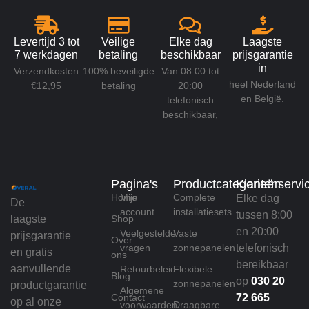
Levertijd 3 tot
Veilige
Elke dag
Laagste
7 werkdagen
betaling
beschikbaar
prijsgarantie
in
Verzendkosten
100% beveiligde
Van 08:00 tot
heel Nederland
€12,95
betaling
20:00
en België.
telefonisch
beschikbaar,
Pagina's
Productcategorieën
Klantenservi
Home
Mijn
Complete
Elke dag
De
account
installatiesets
tussen 8:00
laagste
Shop
en 20:00
Veelgestelde
Vaste
prijsgarantie
Over
vragen
zonnepanelen
telefonisch
en gratis
ons
bereikbaar
aanvullende
Retourbeleid
Flexibele
Blog
op
030 20
zonnepanelen
productgarantie
Algemene
Contact
72 665
op al onze
voorwaarden
Draagbare