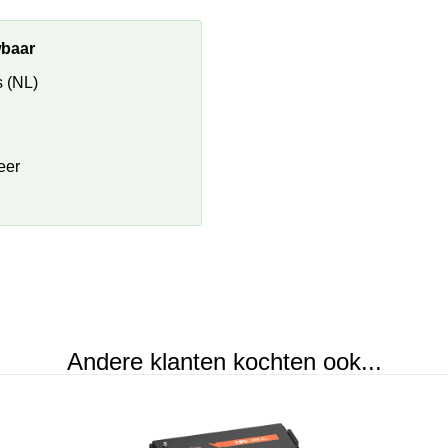
wbaar
 (NL)
eer
Andere klanten kochten ook...