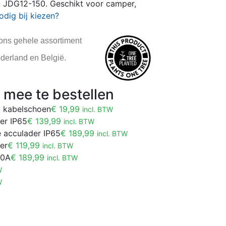
JDG12-150. Geschikt voor camper,
odig bij kiezen?
 ons gehele assortiment
ederland en België.
mee te bestellen
8 kabelschoen
€
19,99
incl. BTW
er IP65
€
139,99
incl. BTW
e acculader IP65
€
189,99
incl. BTW
er
€
119,99
incl. BTW
20A
€
189,99
incl. BTW
W
W