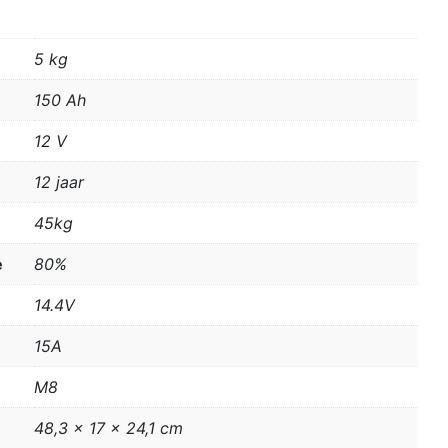
5 kg
150 Ah
12 V
12 jaar
45kg
e
80%
14.4V
15A
M8
48,3 x 17 x 24,1 cm