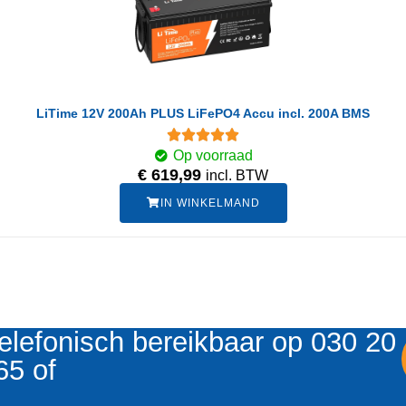
LiTime 12V 200Ah PLUS LiFePO4 Accu incl. 200A BMS
Op voorraad
€
619,99
incl. BTW
IN WINKELMAND
elefonisch bereikbaar op 030 20
65 of