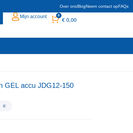
Over ons
Blog
Neem contact op
FAQs
0
Mijn account
Winkelwagen
€
0,00
 GEL accu JDG12-150