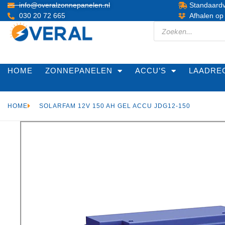
info@overalzonnepanelen.nl
Standaardv
030 20 72 665
Afhalen op
HOME
ZONNEPANELEN
ACCU’S
LAADRE
HOME
SOLARFAM 12V 150 AH GEL ACCU JDG12-150