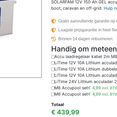
SOLARFAM 12V 150 Ah GEL accu 
boot, caravan en off-grid.
Hulp n
Gratis aanvullende garantie op
Laagste prijsgarantie in heel N
Binnen 14 dagen retourneren
Handig om meteen 
Accu laadregelaar kabel 2m M
LiTime 12V 10A Lithium acculad
LiTime 12V 10A Lithium dubbel
LiTime 12V 10A Lithium acculad
LiTime 24V Lithium acculader 
M8 Accupool set
€
4,99
incl. BT
M6 Accupool set
€
4,99
incl. BT
Totaal
€
439,99