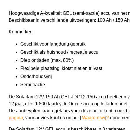
Hoogwaardige A-kwaliteit GEL (semi-tractie) accu van h
Beschikbaar in verschillende uitvoeringen: 100 Ah / 150 Ah
Kenmerken:
Geschikt voor langdurig gebruik
Geschikt als huishoud / recreatie accu
Diep ontladen (max. 80%)
Flexibele plaatsing, klotst niet en trilvast
Onderhoudsvrij
Semi-tractie
De Solarfam 12V 150 Ah GEL JDG12-150 accu heeft een v
12 jaar, of +- 1.800 laadcycli. Om de accu op te laden heeft
De aanbevolen laadregelaars voor deze accu kunt u ook bi
pagina
, voor advies kunt u contact |
Waarom wij?
opnemen
De Solarfam 12V GEL accu is beschikbaar in 3 varianten.