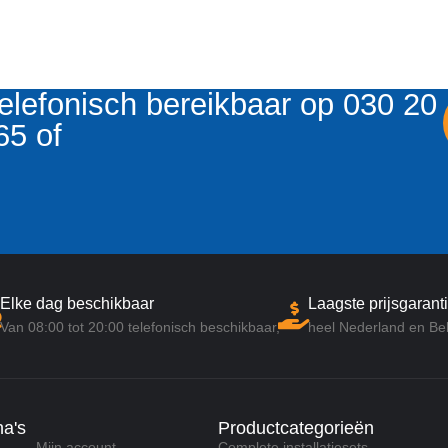
elefonisch bereikbaar op 030 20
65 of
Elke dag beschikbaar
Laagste prijsgaranti
Van 08:00 tot 20:00 telefonisch beschikbaar,
heel Nederland en Bel
na's
Productcategorieën
Mijn account
Complete installatiesets