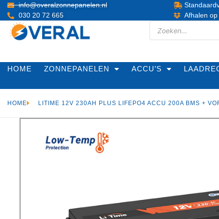
info@overalzonnepanelen.nl
Standaardv
030 20 72 665
Afhalen op
HOME
ZONNEPANELEN
ACCU’S
LAADRE
HOME
LITIME 12V 230AH PLUS LIFEPO4 ACCU 200A BMS + V