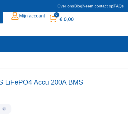
Over ons
Blog
Neem contact op
FAQs
0
Mijn account
Winkelwagen
€
0,00
US LiFePO4 Accu 200A BMS