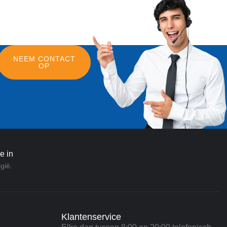
NEEM CONTACT
OP
e in
gië.
Klantenservice