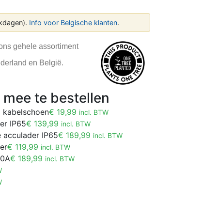
kdagen).
Info voor Belgische klanten
.
 ons gehele assortiment
ederland en België.
mee te bestellen
8 kabelschoen
€
19,99
incl. BTW
er IP65
€
139,99
incl. BTW
e acculader IP65
€
189,99
incl. BTW
er
€
119,99
incl. BTW
20A
€
189,99
incl. BTW
W
W