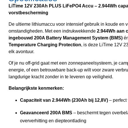
LiTime 12V 230Ah PLUS LiFePO4 Accu – 2.944Wh capac
vorstbescherming
De ultieme lithiumaccu voor intensief gebruik in koude en 
omstandigheden. Met een indrukwekkende
2.944Wh aan c
ingebouwd 200A Battery Management System (BMS)
én
Temperature Charging Protection
, is deze LiTime 12V 
elk avontuur.
Of je nu off-grid gaat met een zonnepaneelsysteem, je camp
energie, of een betrouwbare back-up wilt voor zware verbruik
langdurige kracht zonder in te leveren op veiligheid.
Belangrijkste kenmerken:
Capaciteit van 2.944Wh (230Ah bij 12,8V)
– perfect
Geavanceerd 200A BMS
– beschermt tegen overbelas
oververhitting en diepteontlading