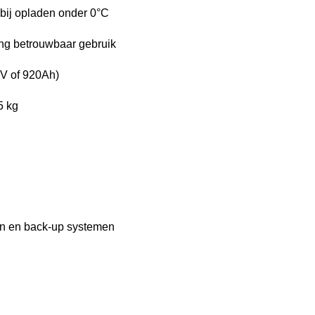
bij opladen onder 0°C
ang betrouwbaar gebruik
2V of 920Ah)
5 kg
en en back-up systemen