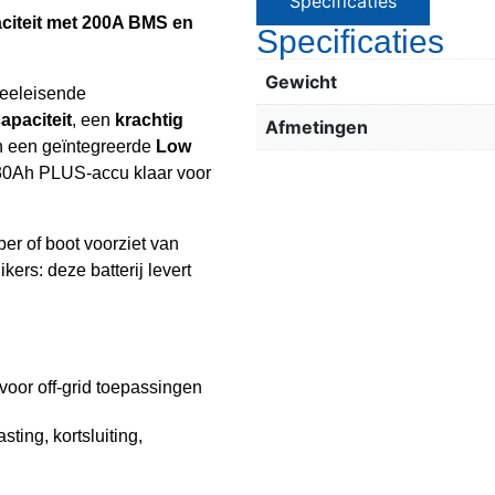
Specificaties
iteit met 200A BMS en
Specificaties
Gewicht
veeleisende
apaciteit
, een
krachtig
Afmetingen
 een geïntegreerde
Low
230Ah PLUS-accu klaar voor
er of boot voorziet van
ers: deze batterij levert
 voor off-grid toepassingen
ting, kortsluiting,