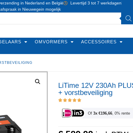
erzending in Nederland en België
Levertijd 3 tot 7 werkdagen
 afspraak in Nieuwegein mogelijk
GELAARS
OMVORMERS
ACCESSOIRES
ORSTBEVEILIGING
LiTime 12V 230Ah PL
+ vorstbeveiliging
Of
3x €196,66
, 0% rente