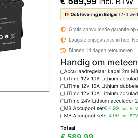
€
589,99
incl. BTW
Ook levering in België
(2-4 wer
Gratis aanvullende garantie op
Laagste prijsgarantie in heel N
Binnen 14 dagen retourneren
Handig om meteen 
Accu laadregelaar kabel 2m M
LiTime 12V 10A Lithium acculad
LiTime 12V 10A Lithium dubbel
LiTime 12V 10A Lithium acculad
LiTime 24V Lithium acculader 
M8 Accupool set
€
4,99
incl. BT
M6 Accupool set
€
4,99
incl. BT
Totaal
€
589,99