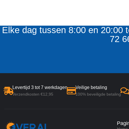
Elke dag tussen 8:00 en 20:00 t
72 6
Levertijd 3 tot 7 werkdagen
Veilige betaling
Verzendkosten €12,95
100% beveiligde betaling
Pagi
Home