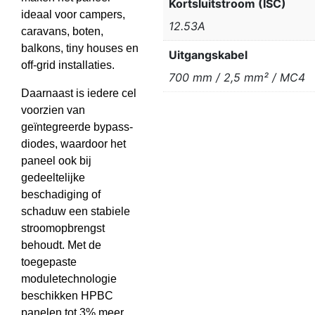
Kortsluitstroom (ISC)
ideaal voor campers,
12.53A
caravans, boten,
balkons, tiny houses en
Uitgangskabel
off-grid installaties.
700 mm / 2,5 mm² / MC4
Daarnaast is iedere cel
voorzien van
geïntegreerde bypass-
diodes, waardoor het
paneel ook bij
gedeeltelijke
beschadiging of
schaduw een stabiele
stroomopbrengst
behoudt. Met de
toegepaste
moduletechnologie
beschikken HPBC
panelen tot 3% meer