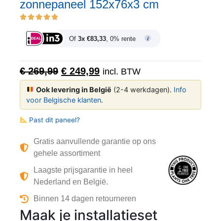
zonnepaneel 152x76x3 cm
Of
3x €83,33
, 0% rente
€
269,99
€
249,99
incl. BTW
Ook levering in België
(2-4 werkdagen).
Info
voor Belgische klanten
.
Past dit paneel?
Gratis aanvullende garantie op ons
gehele assortiment
Laagste prijsgarantie in heel
Nederland en België.
Binnen 14 dagen retourneren
Maak je installatieset