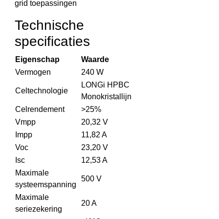
grid toepassingen
Technische
specificaties
Eigenschap
Waarde
Vermogen
240 W
LONGi HPBC
Celtechnologie
Monokristallijn
Celrendement
>25%
Vmpp
20,32 V
Impp
11,82 A
Voc
23,20 V
Isc
12,53 A
Maximale
500 V
systeemspanning
Maximale
20 A
seriezekering