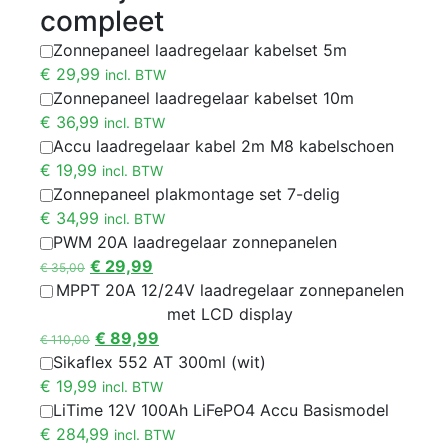
compleet
Zonnepaneel laadregelaar kabelset 5m
€
29,99
incl. BTW
Zonnepaneel laadregelaar kabelset 10m
€
36,99
incl. BTW
Accu laadregelaar kabel 2m M8 kabelschoen
€
19,99
incl. BTW
Zonnepaneel plakmontage set 7-delig
€
34,99
incl. BTW
PWM 20A laadregelaar zonnepanelen
€
29,99
€
35,00
MPPT 20A 12/24V laadregelaar zonnepanelen
met LCD display
€
89,99
€
110,00
Sikaflex 552 AT 300ml (wit)
€
19,99
incl. BTW
LiTime 12V 100Ah LiFePO4 Accu Basismodel
€
284,99
incl. BTW