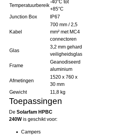
-40°C tot
Temperatuurbereik
+85°C
Junction Box
IP67
700 mm / 2,5
Kabel
mm² met MC4
connectoren
3,2 mm gehard
Glas
veiligheidsglas
Geanodiseerd
Frame
aluminium
1520 x 760 x
Afmetingen
30 mm
Gewicht
11,8 kg
Toepassingen
De
Solarfam HPBC
240W
is geschikt voor:
Campers