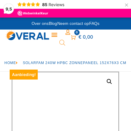
×
85
Reviews
9,5
Over ons
Blog
Neem contact op
FAQs
0
Winkelwagen
€
0,00
HOME
SOLARFAM 240W HPBC ZONNEPANEEL 152X76X3 CM
Aanbieding!