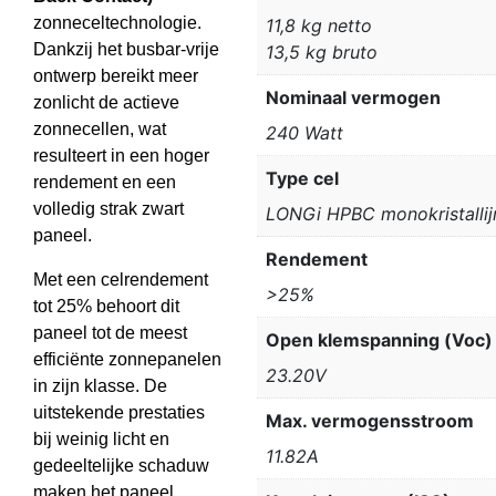
zonneceltechnologie.
11,8 kg netto
Dankzij het busbar-vrije
13,5 kg bruto
ontwerp bereikt meer
Nominaal vermogen
zonlicht de actieve
zonnecellen, wat
240 Watt
resulteert in een hoger
Type cel
rendement en een
volledig strak zwart
LONGi HPBC monokristallij
paneel.
Rendement
Met een celrendement
>25%
tot 25% behoort dit
paneel tot de meest
Open klemspanning (Voc)
efficiënte zonnepanelen
23.20V
in zijn klasse. De
uitstekende prestaties
Max. vermogensstroom
bij weinig licht en
11.82A
gedeeltelijke schaduw
maken het paneel