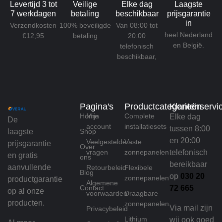
Levertijd 3 tot
Veilige
Elke dag
Laagste
7 werkdagen
betaling
beschikbaar
prijsgarantie
in
Verzendkosten
100% beveiligde
Van 08:00 tot
heel Nederland
€12,95
betaling
20:00
en België.
telefonisch
beschikbaar,
Pagina's
Productcategorieën
Klantenservi
Home
Mijn
Complete
Elke dag
De
account
installatiesets
tussen 8:00
laagste
Shop
en 20:00
Veelgestelde
Vaste
prijsgarantie
Over
vragen
zonnepanelen
telefonisch
en gratis
ons
bereikbaar
aanvullende
Retourbeleid
Flexibele
Blog
op
030 20
zonnepanelen
productgarantie
Algemene
Contact
72 665
op al onze
voorwaarden
Draagbare
producten.
zonnepanelen
Via mail zijn
Privacybeleid
Lithium
wij ook goed