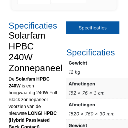
Specificaties
Specificaties
Solarfam
HPBC
Specificaties
240W
Gewicht
Zonnepaneel
12 kg
De
Solarfam HPBC
Afmetingen
240W
is een
152 × 76 × 3 cm
hoogwaardig 240W Full
Black zonnepaneel
Afmetingen
voorzien van de
nieuwste
LONGi HPBC
1520 x 760 x 30 mm
(Hybrid Passivated
Gewicht
Back Contact)