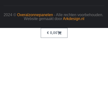
2024 ©
Overalzonnepanelen
- Alle rechten voorbehouden.
Website gemaakt door
Arkdesign.nl
€
0,00