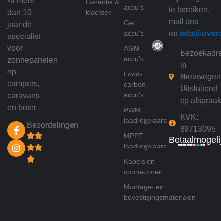
Al meer
Garantie &
accu's
te bereiken,
dan 10
klachten
mail ons
Gel
jaar dé
accu's
op
info@over
specialist
voor
AGM
Bezoekadr
accu's
zonnepanelen
in
op
Lood-
Nieuwegei
campers,
carbon
Uitsluitend
accu's
caravans
op afspraak
en boten.
PWM
KVK:
laadregelaars
Beoordelingen
89713095
MPPT
Betaalmogeli
laadregelaars
Kabels en
connectoren
Montage- en
bevestigingsmaterialen