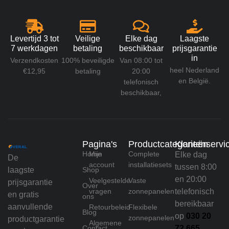
Levertijd 3 tot
Veilige
Elke dag
Laagste
7 werkdagen
betaling
beschikbaar
prijsgarantie
in
Verzendkosten
100% beveiligde
Van 08:00 tot
heel Nederland
€12,95
betaling
20:00
en België.
telefonisch
beschikbaar,
Pagina's
Productcategorieën
Klantenservi
Home
Mijn
Complete
Elke dag
De
account
installatiesets
tussen 8:00
laagste
Shop
en 20:00
Veelgestelde
Vaste
prijsgarantie
Over
vragen
zonnepanelen
telefonisch
en gratis
ons
bereikbaar
aanvullende
Retourbeleid
Flexibele
Blog
op
030 20
zonnepanelen
productgarantie
Algemene
Contact
72 665