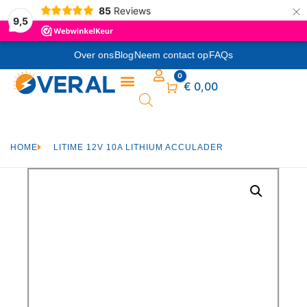
×
85
Reviews
9,5
Over ons
Blog
Neem contact op
FAQs
0
Winkelwagen
€
0,00
HOME
LITIME 12V 10A LITHIUM ACCULADER