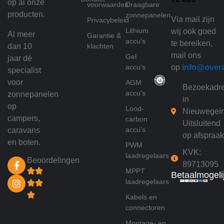
op al onze
voorwaarden
Draagbare
producten.
zonnepanelen
Via mail zijn
Privacybeleid
Lithium
wij ook goed
Al meer
Garantie &
accu's
te bereiken,
dan 10
klachten
mail ons
Gel
jaar dé
accu's
op
info@over
specialist
voor
AGM
Bezoekadr
accu's
zonnepanelen
in
op
Lood-
Nieuwegei
campers,
carbon
Uitsluitend
accu's
caravans
op afspraak
en boten.
PWM
KVK:
laadregelaars
Beoordelingen
89713095
MPPT
Betaalmogeli
laadregelaars
Kabels en
connectoren
Montage- en