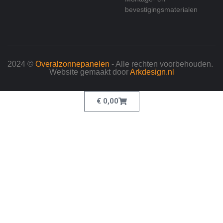
bevestigingsmaterialen
2024 ©
Overalzonnepanelen
- Alle rechten voorbehouden.
Website gemaakt door
Arkdesign.nl
€
0,00