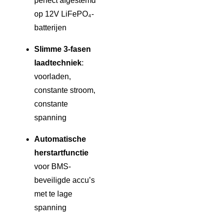
perfect afgestemd
op 12V LiFePO₄-
batterijen
Slimme 3-fasen
laadtechniek
:
voorladen,
constante stroom,
constante
spanning
Automatische
herstartfunctie
voor BMS-
beveiligde accu’s
met te lage
spanning