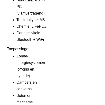
Behuizing: ABS +
PC
(vlamvertragend)
Terminaltype: M8
Chemie: LiFePO₄
Connectiviteit:
Bluetooth + WiFi
Toepassingen
Zonne-
energiesystemen
(off-grid en
hybride)
Campers en
caravans
Boten en
maritieme