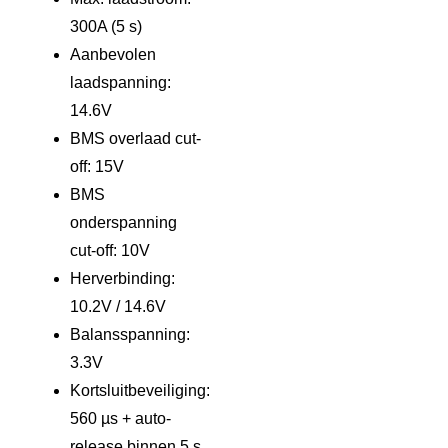
300A (5 s)
Aanbevolen
laadspanning:
14.6V
BMS overlaad cut-
off: 15V
BMS
onderspanning
cut-off: 10V
Herverbinding:
10.2V / 14.6V
Balansspanning:
3.3V
Kortsluitbeveiliging:
560 µs + auto-
release binnen 5 s