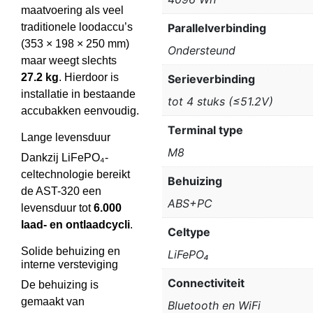
maatvoering als veel
traditionele loodaccu’s
Parallelverbinding
(353 × 198 × 250 mm)
Ondersteund
maar weegt slechts
27.2 kg
. Hierdoor is
Serieverbinding
installatie in bestaande
tot 4 stuks (≤51.2V)
accubakken eenvoudig.
Terminal type
Lange levensduur
M8
Dankzij LiFePO₄-
celtechnologie bereikt
Behuizing
de AST-320 een
ABS+PC
levensduur tot
6.000
laad- en ontlaadcycli
.
Celtype
Solide behuizing en
LiFePO₄
interne versteviging
Connectiviteit
De behuizing is
gemaakt van
Bluetooth en WiFi