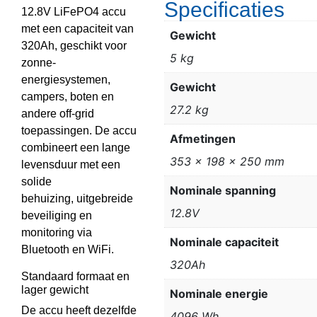
Specificaties
12.8V LiFePO4 accu
met een capaciteit van
Gewicht
320Ah, geschikt voor
5 kg
zonne-
energiesystemen,
Gewicht
campers, boten en
27.2 kg
andere off-grid
toepassingen. De accu
Afmetingen
combineert een lange
353 x 198 x 250 mm
levensduur met een
solide
Nominale spanning
behuizing, uitgebreide
12.8V
beveiliging en
monitoring via
Nominale capaciteit
Bluetooth en WiFi.
320Ah
Standaard formaat en
lager gewicht
Nominale energie
De accu heeft dezelfde
4096 Wh