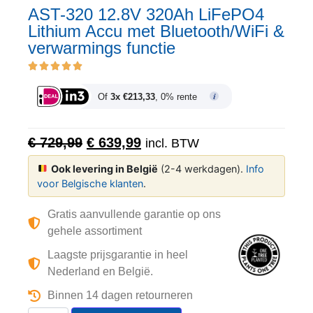
AST-320 12.8V 320Ah LiFePO4
Lithium Accu met Bluetooth/WiFi &
verwarmings functie
Of
3x €213,33
, 0% rente
€
729,99
€
639,99
incl. BTW
Ook levering in België
(2-4 werkdagen).
Info
voor Belgische klanten
.
Gratis aanvullende garantie op ons
gehele assortiment
Laagste prijsgarantie in heel
Nederland en België.
Binnen 14 dagen retourneren