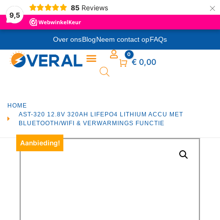
×
85
Reviews
9,5
Over ons
Blog
Neem contact op
FAQs
0
Winkelwagen
€
0,00
HOME
AST-320 12.8V 320AH LIFEPO4 LITHIUM ACCU MET
BLUETOOTH/WIFI & VERWARMINGS FUNCTIE
Aanbieding!