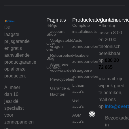
Pagina's
Productcategorieën
Klantenservi
Home
Mijn
Complete
Elke dag
De
account
installatiesets
tussen 8:00
laagste
Shop
en 20:00
Veelgestelde
Vaste
prijsgarantie
Over
vragen
zonnepanelen
telefonisch
en gratis
ons
bereikbaar
aanvullende
Retourbeleid
Flexibele
Blog
op
030 20
zonnepanelen
productgarantie
Algemene
Contact
72 665
op al onze
voorwaarden
Draagbare
producten.
zonnepanelen
Via mail zijn
Privacybeleid
Lithium
wij ook goed
Al meer
Garantie &
accu's
te bereiken,
dan 10
klachten
mail ons
Gel
jaar dé
accu's
op
info@over
specialist
voor
AGM
Bezoekadr
accu's
zonnepanelen
in
op