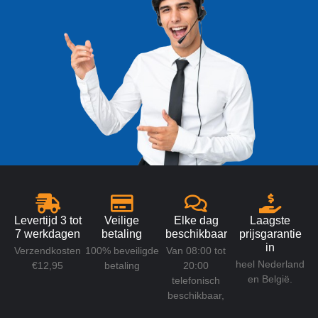
Levertijd 3 tot
Veilige
Elke dag
Laagste
7 werkdagen
betaling
beschikbaar
prijsgarantie
in
Verzendkosten
100% beveiligde
Van 08:00 tot
heel Nederland
€12,95
betaling
20:00
en België.
telefonisch
beschikbaar,