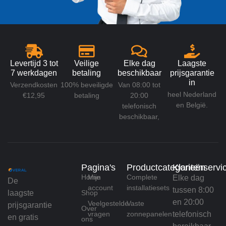
Levertijd 3 tot
Veilige
Elke dag
Laagste
7 werkdagen
betaling
beschikbaar
prijsgarantie
in
Verzendkosten
100% beveiligde
Van 08:00 tot
heel Nederland
€12,95
betaling
20:00
en België.
telefonisch
beschikbaar,
Pagina's
Productcategorieën
Klantenservi
Home
Mijn
Complete
Elke dag
De
account
installatiesets
tussen 8:00
laagste
Shop
en 20:00
Veelgestelde
Vaste
prijsgarantie
Over
vragen
zonnepanelen
telefonisch
en gratis
ons