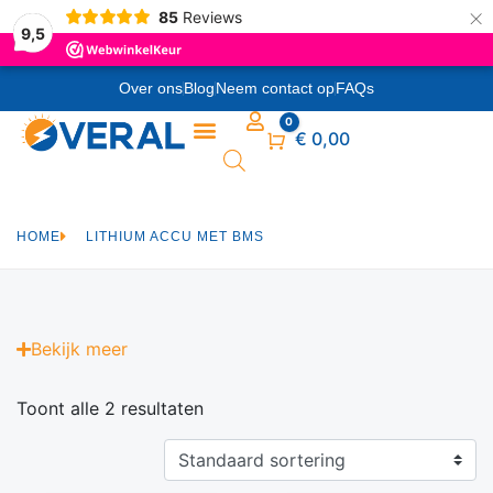
×
85
Reviews
9,5
Over ons
Blog
Neem contact op
FAQs
0
Winkelwagen
€
0,00
HOME
LITHIUM ACCU MET BMS
Bekijk
meer
Toont alle 2 resultaten