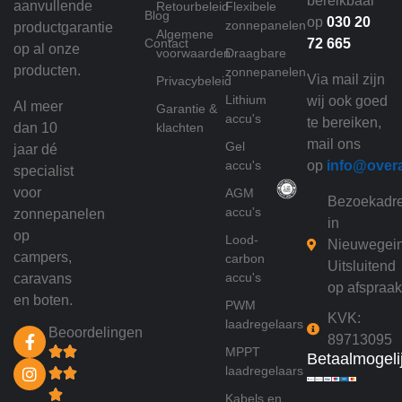
bereikbaar
aanvullende
Retourbeleid
Flexibele
Blog
op
030 20
zonnepanelen
productgarantie
Algemene
Contact
72 665
op al onze
voorwaarden
Draagbare
producten.
zonnepanelen
Via mail zijn
Privacybeleid
Lithium
wij ook goed
Al meer
Garantie &
accu's
te bereiken,
dan 10
klachten
mail ons
Gel
jaar dé
accu's
op
info@over
specialist
voor
AGM
Bezoekadr
accu's
zonnepanelen
in
op
Lood-
Nieuwegei
campers,
carbon
Uitsluitend
accu's
caravans
op afspraak
en boten.
PWM
KVK:
laadregelaars
Beoordelingen
89713095
MPPT
Betaalmogeli
laadregelaars
Kabels en