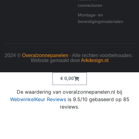
connectoren
Montage- en
bevestigingsmaterialen
2024 ©
Overalzonnepanelen
- Alle rechten voorbehouden.
Website gemaakt door
Arkdesign.nl
€
0,00
De waardering van overalzonnepanelen.nl bij
WebwinkelKeur Reviews
is 9.5/10 gebaseerd op 85
reviews.