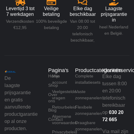
Levertijd 3 tot
Veilige
Elke dag
Laagste
7 werkdagen
betaling
beschikbaar
prijsgarantie
in
Verzendkosten
100% beveiligde
Van 08:00 tot
heel Nederland
€12,95
betaling
20:00
en België.
telefonisch
beschikbaar,
Pagina's
Productcategorieën
Klantenservi
Home
Mijn
Complete
Elke dag
De
account
installatiesets
tussen 8:00
laagste
Shop
en 20:00
Veelgestelde
Vaste
prijsgarantie
Over
vragen
zonnepanelen
telefonisch
en gratis
ons
bereikbaar
aanvullende
Retourbeleid
Flexibele
Blog
op
030 20
zonnepanelen
productgarantie
Algemene
Contact
72 665
op al onze
voorwaarden
Draagbare
producten.
zonnepanelen
Via mail zijn
Privacybeleid