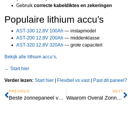
Gebruik
correcte kabeldiktes en zekeringen
Populaire lithium accu’s
AST-100 12.8V 100Ah
— instapmodel
AST-200 12.8V 200Ah
— middenklasse
AST-320 12.8V 320Ah
— grote capaciteit
Bekijk alle lithium accu’s
.
← Start hier
Verder lezen:
Start hier
|
Flexibel vs vast
|
Past dit paneel?
PREVIOUS
NEXT
Beste zonnepaneel voor camper kiezen in 2026 | Complete gids
Waarom Overal Zonnepanelen? | 10+ jaar specialist in camper & boot