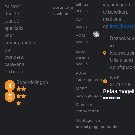
Lithium
wij ook goed
Al meer
Garantie &
accu's
te bereiken,
dan 10
klachten
mail ons
Gel
jaar dé
accu's
op
info@over
specialist
voor
AGM
Bezoekadr
accu's
zonnepanelen
in
op
Lood-
Nieuwegei
campers,
carbon
Uitsluitend
accu's
caravans
op afspraak
en boten.
PWM
KVK:
laadregelaars
Beoordelingen
89713095
MPPT
Betaalmogeli
laadregelaars
Kabels en
connectoren
Montage- en
bevestigingsmaterialen