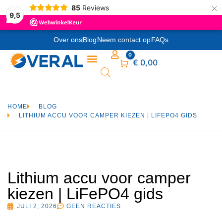
×
85
Reviews
9,5
Over ons
Blog
Neem contact op
FAQs
0
Winkelwagen
€
0,00
HOME
BLOG
LITHIUM ACCU VOOR CAMPER KIEZEN | LIFEPO4 GIDS
Lithium accu voor camper
kiezen | LiFePO4 gids
JULI 2, 2026
GEEN REACTIES