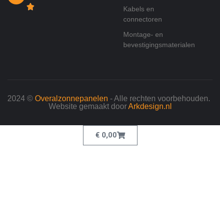
Kabels en
connectoren
Montage- en
bevestigingsmaterialen
2024 ©
Overalzonnepanelen
- Alle rechten voorbehouden.
Website gemaakt door
Arkdesign.nl
€
0,00