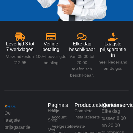
Levertijd 3 tot
Veilige
Elke dag
Laagste
7 werkdagen
betaling
beschikbaar
prijsgarantie
in
Verzendkosten
100% beveiligde
Van 08:00 tot
heel Nederland
€12,95
betaling
20:00
en België.
telefonisch
beschikbaar,
Pagina's
Productcategorieën
Klantenservi
Home
Mijn
Complete
Elke dag
De
account
installatiesets
tussen 8:00
laagste
Shop
en 20:00
Veelgestelde
Vaste
prijsgarantie
Over
vragen
zonnepanelen
telefonisch