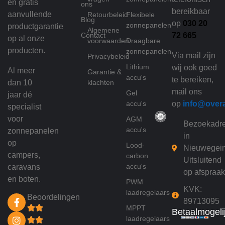
en gratis
ons
bereikbaar
aanvullende
Retourbeleid
Flexibele
Blog
op
030 20
zonnepanelen
productgarantie
Algemene
Contact
72 665
op al onze
voorwaarden
Draagbare
producten.
zonnepanelen
Via mail zijn
Privacybeleid
Lithium
wij ook goed
Al meer
Garantie &
accu's
te bereiken,
dan 10
klachten
mail ons
Gel
jaar dé
accu's
op
info@over
specialist
voor
AGM
Bezoekadr
accu's
zonnepanelen
in
op
Lood-
Nieuwegei
campers,
carbon
Uitsluitend
accu's
caravans
op afspraak
en boten.
PWM
KVK:
laadregelaars
Beoordelingen
89713095
MPPT
Betaalmogeli
laadregelaars