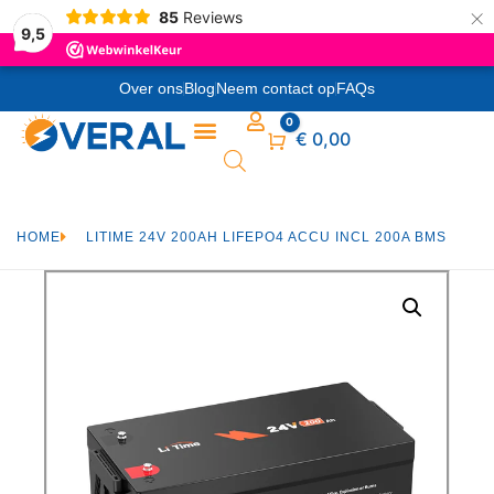
×
85
Reviews
9,5
Over ons
Blog
Neem contact op
FAQs
0
Winkelwagen
€
0,00
HOME
LITIME 24V 200AH LIFEPO4 ACCU INCL 200A BMS