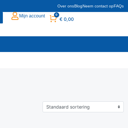
Over ons
Blog
Neem contact op
FAQs
0
Mijn account
Winkelwagen
€
0,00