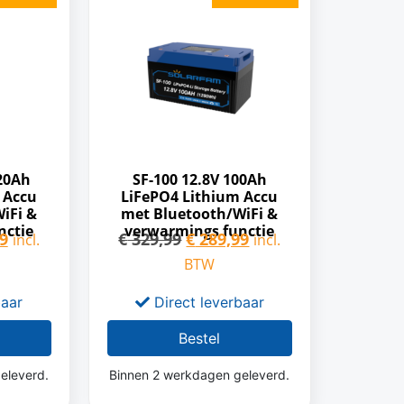
320Ah
SF-100 12.8V 100Ah
 Accu
LiFePO4 Lithium Accu
iFi &
met Bluetooth/WiFi &
nctie
verwarmings functie
9
€
329,99
€
289,99
incl.
incl.
BTW
baar
Direct leverbaar
Bestel
eleverd.
Binnen 2 werkdagen geleverd.