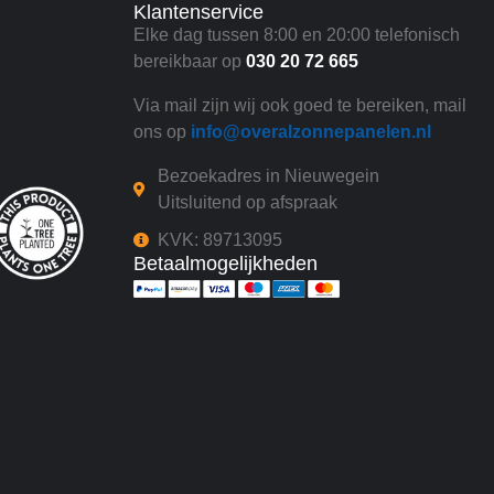
Klantenservice
Elke dag tussen 8:00 en 20:00 telefonisch
bereikbaar op
030 20 72 665
Via mail zijn wij ook goed te bereiken, mail
ons op
info@overalzonnepanelen.nl
Bezoekadres in Nieuwegein
Uitsluitend op afspraak
KVK: 89713095
Betaalmogelijkheden