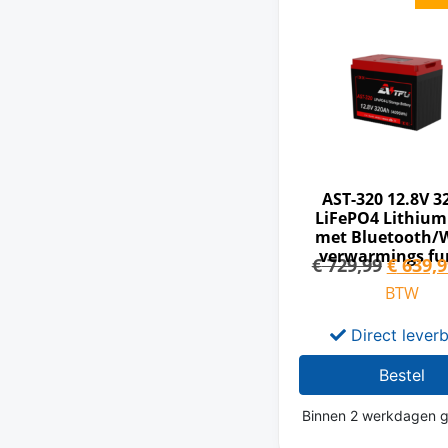
AST-320 12.8V 
LiFePO4 Lithium
met Bluetooth/W
verwarmings fu
€
729,99
€
639,9
BTW
Direct lever
Bestel
Binnen 2 werkdagen g