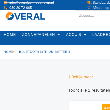
info@overalzonnepanelen.nl
Standaardv
030 20 72 665
Afhalen op
HOME
ZONNEPANELEN
ACCU’S
LAADRE
HOME
BLUETOOTH LITHIUM BATTERIJ
Bekijk
meer
Toont alle 2 resultaten
Aan