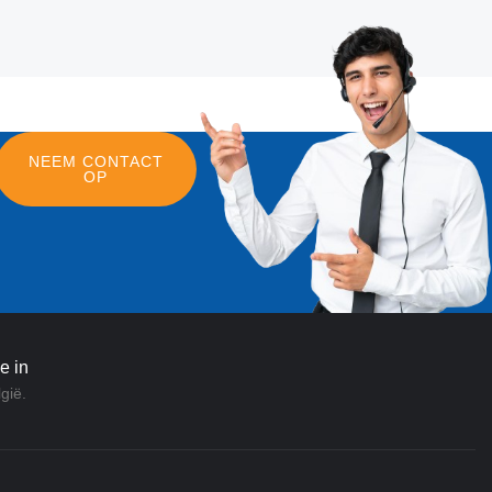
NEEM CONTACT
OP
e in
gië.