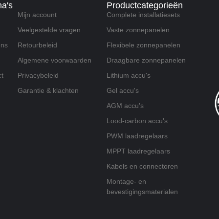
na's
Productcategorieën
Mijn account
Complete installatiesets
Veelgestelde vragen
Vaste zonnepanelen
ons
Retourbeleid
Flexibele zonnepanelen
Algemene voorwaarden
Draagbare zonnepanelen
t
Privacybeleid
Lithium accu's
Garantie & klachten
Gel accu's
AGM accu's
Lood-carbon accu's
PWM laadregelaars
MPPT laadregelaars
Kabels en connectoren
Montage- en
bevestigingsmaterialen