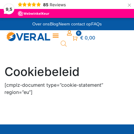
×
85
Reviews
9,5
Over ons
Blog
Neem contact op
FAQs
0
Winkelwagen
€
0,00
Cookiebeleid
[cmplz-document type=”cookie-statement”
region=”eu”]