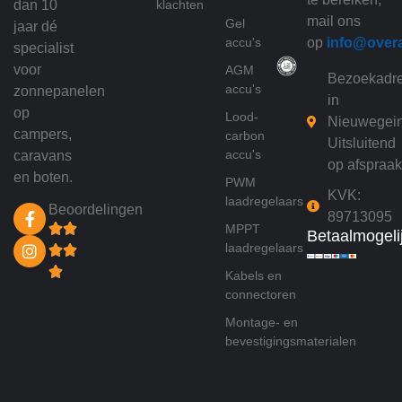
dan 10
klachten
mail ons
Gel
jaar dé
accu's
op
info@over
specialist
voor
AGM
Bezoekadr
accu's
zonnepanelen
in
op
Lood-
Nieuwegei
campers,
carbon
Uitsluitend
accu's
caravans
op afspraak
en boten.
PWM
KVK:
laadregelaars
Beoordelingen
89713095
MPPT
Betaalmogeli
laadregelaars
Kabels en
connectoren
Montage- en
bevestigingsmaterialen