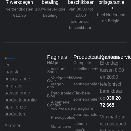
7 werkdagen
betaling
beschikbaar
prijsgarantie
in
Verzendkosten
100% beveiligde
Van 08:00 tot
heel Nederland
€12,95
betaling
20:00
en België.
telefonisch
beschikbaar,
Pagina's
Productcategorieën
Klantenservi
Home
Mijn
Complete
Elke dag
De
account
installatiesets
tussen 8:00
laagste
Shop
en 20:00
Veelgestelde
Vaste
prijsgarantie
Over
vragen
zonnepanelen
telefonisch
en gratis
ons
bereikbaar
aanvullende
Retourbeleid
Flexibele
Blog
op
030 20
zonnepanelen
productgarantie
Algemene
Contact
72 665
op al onze
voorwaarden
Draagbare
producten.
zonnepanelen
Via mail zijn
Privacybeleid
Lithium
wij ook goed
Al meer
Garantie &
accu's
te bereiken,