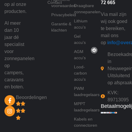
Contact
72 665
op al onze
voorwaarden
Draagbare
producten.
zonnepanelen
Via mail zijn
Privacybeleid
Lithium
wij ook goed
Al meer
Garantie &
accu's
te bereiken,
dan 10
klachten
mail ons
Gel
jaar dé
accu's
op
info@over
specialist
voor
AGM
Bezoekadr
accu's
zonnepanelen
in
op
Lood-
Nieuwegei
campers,
carbon
Uitsluitend
accu's
caravans
op afspraak
en boten.
PWM
KVK:
laadregelaars
Beoordelingen
89713095
MPPT
Betaalmogeli
laadregelaars
Kabels en
connectoren