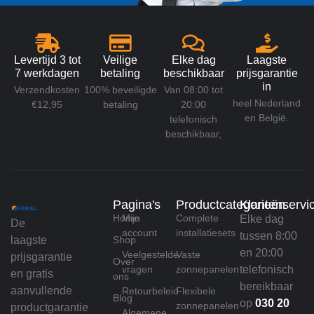
Levertijd 3 tot
Veilige
Elke dag
Laagste
7 werkdagen
betaling
beschikbaar
prijsgarantie
in
Verzendkosten
100% beveiligde
Van 08:00 tot
heel Nederland
€12,95
betaling
20:00
en België.
telefonisch
beschikbaar,
Pagina's
Productcategorieën
Klantenservi
Home
Mijn
Complete
Elke dag
De
account
installatiesets
tussen 8:00
laagste
Shop
en 20:00
Veelgestelde
Vaste
prijsgarantie
Over
vragen
zonnepanelen
telefonisch
en gratis
ons
bereikbaar
aanvullende
Retourbeleid
Flexibele
Blog
op
030 20
zonnepanelen
productgarantie
Algemene