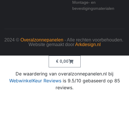
Montage- en
bevestigingsmaterialen
2024 ©
Overalzonnepanelen
- Alle rechten voorbehouden.
Website gemaakt door
Arkdesign.nl
€
0,00
De waardering van overalzonnepanelen.nl bij
WebwinkelKeur Reviews
is 9.5/10 gebaseerd op 85
reviews.