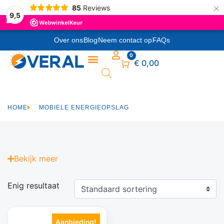
×
85
Reviews
9,5
Over ons
Blog
Neem contact op
FAQs
0
Winkelwagen
€
0,00
HOME
MOBIELE ENERGIEOPSLAG
Bekijk
meer
Enig resultaat
Aanbieding!