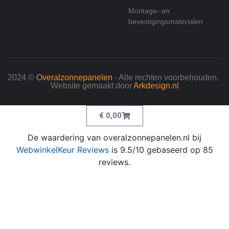
Montage- en
bevestigingsmaterialen
2024 ©
Overalzonnepanelen
- Alle rechten voorbehouden.
Website gemaakt door
Arkdesign.nl
€
0,00
De waardering van overalzonnepanelen.nl bij
WebwinkelKeur Reviews
is 9.5/10 gebaseerd op 85
reviews.