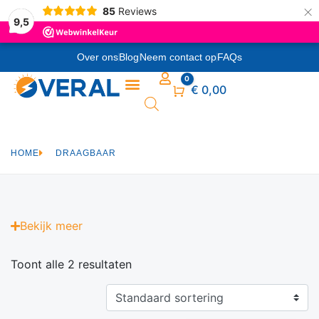
×
85
Reviews
9,5
Over ons
Blog
Neem contact op
FAQs
0
Winkelwagen
€
0,00
HOME
DRAAGBAAR
Bekijk
meer
Toont alle 2 resultaten