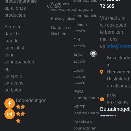
zonnepanelen
productgarantie
Algemene
Contact
72 665
op al onze
voorwaarden
Draagbare
producten.
zonnepanelen
Via mail zijn
Privacybeleid
Lithium
wij ook goed
Al meer
Garantie &
accu's
te bereiken,
dan 10
klachten
mail ons
Gel
jaar dé
accu's
op
info@over
specialist
voor
AGM
Bezoekadr
accu's
zonnepanelen
in
op
Lood-
Nieuwegei
campers,
carbon
Uitsluitend
accu's
caravans
op afspraak
en boten.
PWM
KVK:
laadregelaars
Beoordelingen
89713095
MPPT
Betaalmogeli
laadregelaars
Kabels en
connectoren