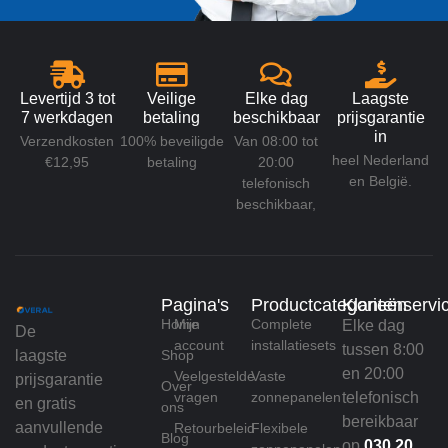
Levertijd 3 tot
Veilige
Elke dag
Laagste
7 werkdagen
betaling
beschikbaar
prijsgarantie
in
Verzendkosten
100% beveiligde
Van 08:00 tot
heel Nederland
€12,95
betaling
20:00
en België.
telefonisch
beschikbaar,
Pagina's
Productcategorieën
Klantenservi
Home
Mijn
Complete
Elke dag
De
account
installatiesets
tussen 8:00
laagste
Shop
en 20:00
Veelgestelde
Vaste
prijsgarantie
Over
vragen
zonnepanelen
telefonisch
en gratis
ons
bereikbaar
aanvullende
Retourbeleid
Flexibele
Blog
op
030 20