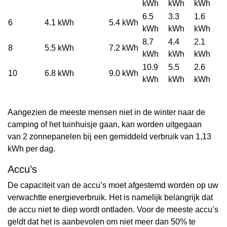
kWh
kWh
kWh
6.5
3.3
1.6
6
4.1 kWh
5.4 kWh
kWh
kWh
kWh
8.7
4.4
2.1
8
5.5 kWh
7.2 kWh
kWh
kWh
kWh
10.9
5.5
2.6
10
6.8 kWh
9.0 kWh
kWh
kWh
kWh
Aangezien de meeste mensen niet in de winter naar de
camping of het tuinhuisje gaan, kan worden uitgegaan
van 2 zonnepanelen bij een gemiddeld verbruik van 1,13
kWh per dag.
Accu’s
De capaciteit van de accu’s moet afgestemd worden op uw
verwachtte energieverbruik. Het is namelijk belangrijk dat
de accu niet te diep wordt ontladen. Voor de meeste accu’s
geldt dat het is aanbevolen om niet meer dan 50% te