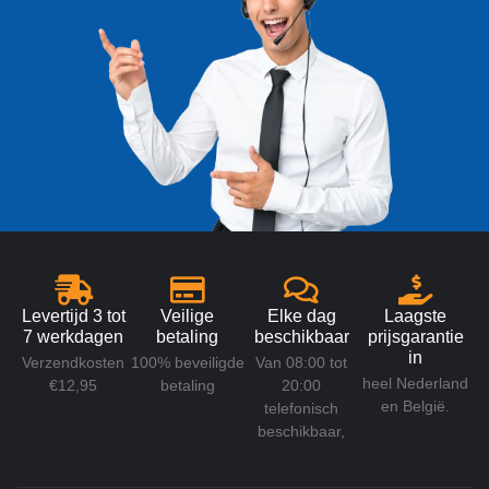
Levertijd 3 tot
Veilige
Elke dag
Laagste
7 werkdagen
betaling
beschikbaar
prijsgarantie
in
Verzendkosten
100% beveiligde
Van 08:00 tot
heel Nederland
€12,95
betaling
20:00
en België.
telefonisch
beschikbaar,