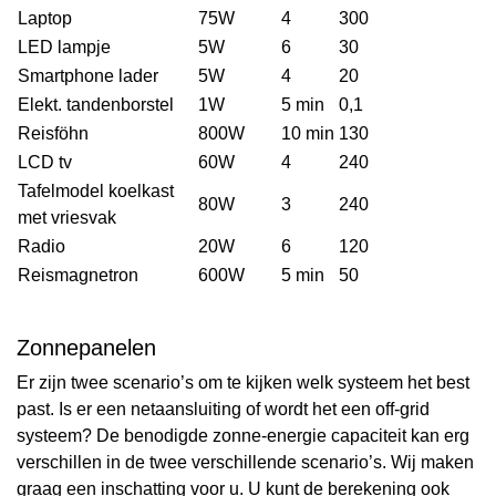
Laptop
75W
4
300
LED lampje
5W
6
30
Smartphone lader
5W
4
20
Elekt. tandenborstel
1W
5 min
0,1
Reisföhn
800W
10 min
130
LCD tv
60W
4
240
Tafelmodel koelkast
80W
3
240
met vriesvak
Radio
20W
6
120
Reismagnetron
600W
5 min
50
Zonnepanelen
Er zijn twee scenario’s om te kijken welk systeem het best
past. Is er een netaansluiting of wordt het een off-grid
systeem? De benodigde zonne-energie capaciteit kan erg
verschillen in de twee verschillende scenario’s. Wij maken
graag een inschatting voor u. U kunt de berekening ook