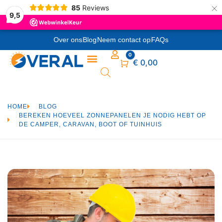
×
85
Reviews
9,5
Over ons
Blog
Neem contact op
FAQs
0
Winkelwagen
€
0,00
HOME
BLOG
BEREKEN HOEVEEL ZONNEPANELEN JE NODIG HEBT OP
DE CAMPER, CARAVAN, BOOT OF TUINHUIS