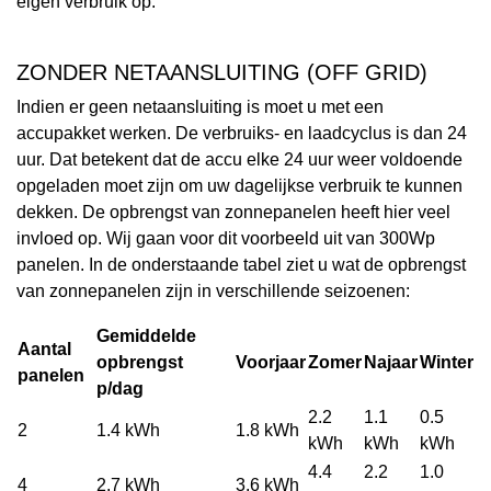
eigen verbruik op.
ZONDER NETAANSLUITING (OFF GRID)
Indien er geen netaansluiting is moet u met een
accupakket werken. De verbruiks- en laadcyclus is dan 24
uur. Dat betekent dat de accu elke 24 uur weer voldoende
opgeladen moet zijn om uw dagelijkse verbruik te kunnen
dekken. De opbrengst van zonnepanelen heeft hier veel
invloed op. Wij gaan voor dit voorbeeld uit van 300Wp
panelen. In de onderstaande tabel ziet u wat de opbrengst
van zonnepanelen zijn in verschillende seizoenen:
Gemiddelde
Aantal
opbrengst
Voorjaar
Zomer
Najaar
Winter
panelen
p/dag
2.2
1.1
0.5
2
1.4 kWh
1.8 kWh
kWh
kWh
kWh
4.4
2.2
1.0
4
2.7 kWh
3.6 kWh