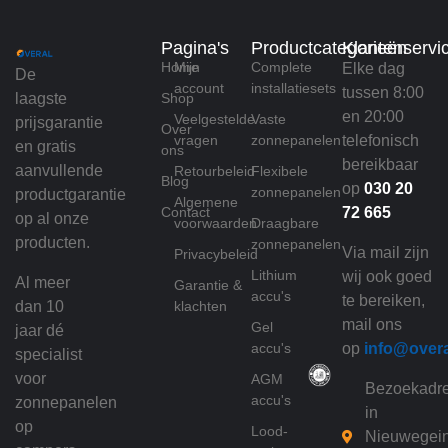
Pagina's
Productcategorieën
Klantenservi
Home
Mijn
Complete
Elke dag
De
account
installatiesets
tussen 8:00
laagste
Shop
en 20:00
Veelgestelde
Vaste
prijsgarantie
Over
vragen
zonnepanelen
telefonisch
en gratis
ons
bereikbaar
aanvullende
Retourbeleid
Flexibele
Blog
op
030 20
zonnepanelen
productgarantie
Algemene
Contact
72 665
op al onze
voorwaarden
Draagbare
producten.
zonnepanelen
Via mail zijn
Privacybeleid
Lithium
wij ook goed
Al meer
Garantie &
accu's
te bereiken,
dan 10
klachten
mail ons
Gel
jaar dé
accu's
op
info@over
specialist
voor
AGM
Bezoekadr
accu's
zonnepanelen
in
op
Lood-
Nieuwegei