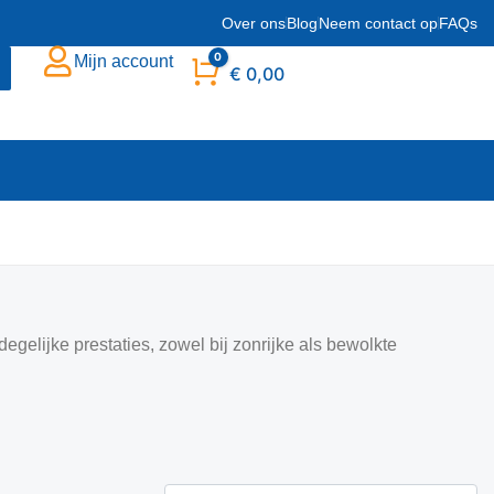
Over ons
Blog
Neem contact op
FAQs
0
Mijn account
Winkelwagen
€
0,00
gelijke prestaties, zowel bij zonrijke als bewolkte