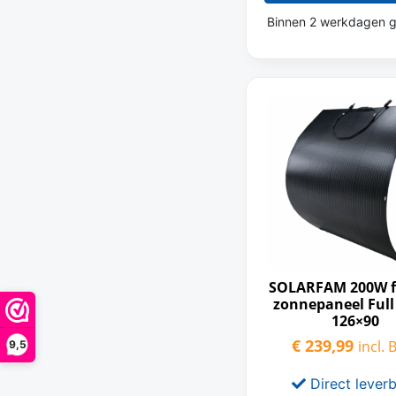
Binnen 2 werkdagen g
SOLARFAM 200W fl
zonnepaneel Full
126×90
€
239,99
incl.
9,5
Direct lever