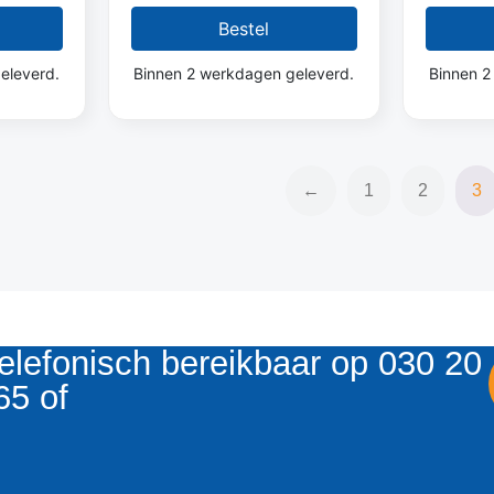
Bestel
eleverd.
Binnen 2 werkdagen geleverd.
Binnen 2
←
1
2
3
elefonisch bereikbaar op 030 20
65 of