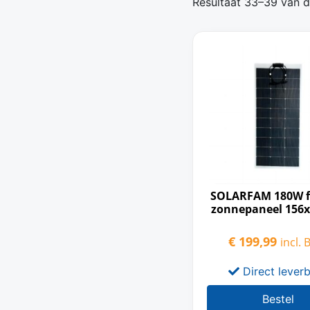
Resultaat 33–39 van d
SOLARFAM 180W fl
zonnepaneel 156x
€
199,99
incl.
Direct lever
Bestel