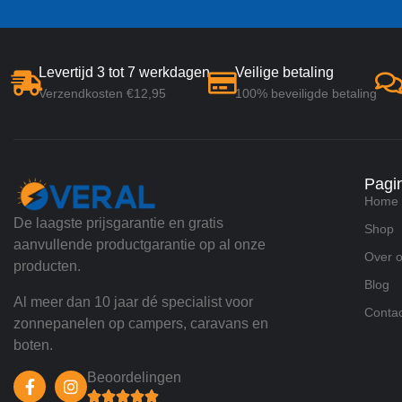
Levertijd 3 tot 7 werkdagen
Veilige betaling
Verzendkosten €12,95
100% beveiligde betaling
Pagi
Home
De laagste prijsgarantie en gratis
Shop
aanvullende productgarantie op al onze
Over 
producten.
Blog
Al meer dan 10 jaar dé specialist voor
Contac
zonnepanelen op campers, caravans en
boten.
Beoordelingen