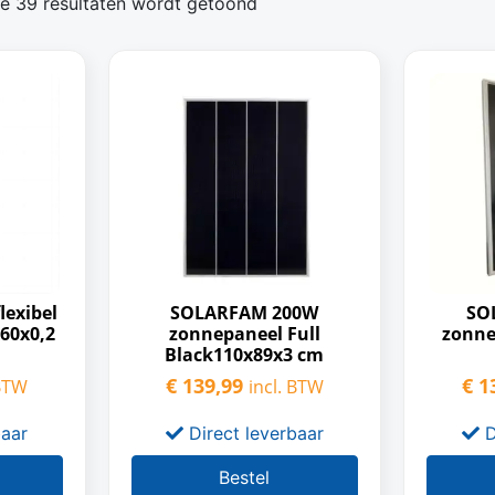
e 39 resultaten wordt getoond
exibel
SOLARFAM 200W
SO
60x0,2
zonnepaneel Full
zonne
Black110x89x3 cm
€
139,99
€
13
 BTW
incl. BTW
baar
Direct leverbaar
D
Bestel