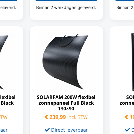
eleverd.
Binnen 2 werkdagen geleverd.
Binnen 2
exibel
SOLARFAM 200W flexibel
SO
 Black
zonnepaneel Full Black
zonne
130×90
€
239,99
€
19
 BTW
incl. BTW
baar
Direct leverbaar
D