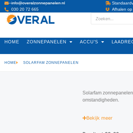
info@overalzonnepanelen.nl
Standaardv
030 20 72 665
Afhalen op
HOME
ZONNEPANELEN
ACCU’S
LAADRE
HOME
SOLARFAM ZONNEPANELEN
Solarfam zonnepanelen s
omstandigheden.
Bekijk
meer